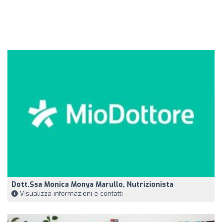
Dott.ssa Monica Monya Marullo, Nutrizionista
Visualizza informazioni e contatti