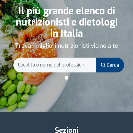
Il più grande elenco di
nutrizionisti e dietologi
in Italia
Trova i migliori nutrizionisti vicino a te
Cerca
Sezioni