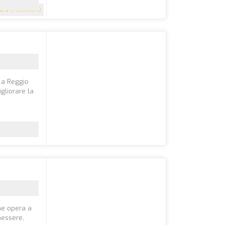
5
(1 recensioni)
e a Reggio
gliorare la
che opera a
nessere,