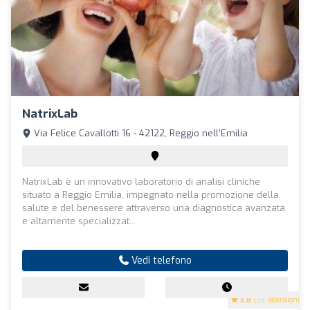
NatrixLab
Via Felice Cavallotti 16 - 42122, Reggio nell'Emilia
NatrixLab è un innovativo laboratorio di analisi cliniche
situato a Reggio Emilia, impegnato nella promozione della
salute e del benessere attraverso una diagnostica avanzata
e altamente specializzat...
Vedi telefono
3.8
(35 recensioni)