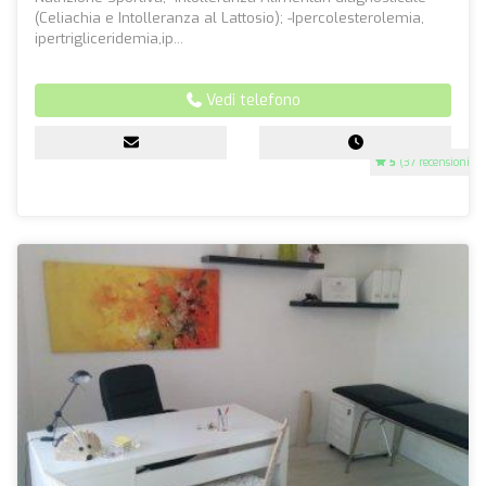
(Celiachia e Intolleranza al Lattosio); -Ipercolesterolemia,
ipertrigliceridemia,ip...
Vedi telefono
5
(37 recensioni)