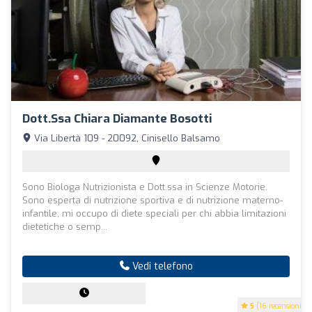
Dott.ssa Chiara Diamante Bosotti
Via Libertà 109 - 20092, Cinisello Balsamo
Sono Biologa Nutrizionista e Dott.ssa in Scienze Motorie.
Sono esperta di nutrizione sportiva e di nutrizione materno-
infantile, mi occupo di diete speciali per chi abbia limitazioni
dietetiche o semp...
Vedi telefono
5
(16 recensioni)