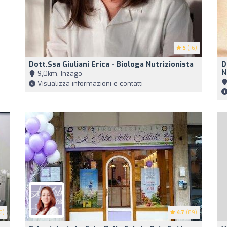
5
(16)
Dott.ssa Giuliani Erica - Biologa Nutrizionista
D
N
9,0km, Inzago
Visualizza informazioni e contatti
6)
4.7
(89)