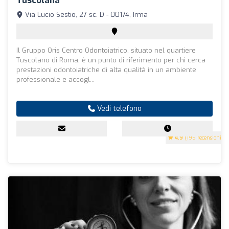
Tuscolana
Via Lucio Sestio, 27 sc. D - 00174, Irma
Il Gruppo Oris Centro Odontoiatrico, situato nel quartiere
Tuscolano di Roma, è un punto di riferimento per chi cerca
prestazioni odontoiatriche di alta qualità in un ambiente
professionale e accogl...
Vedi telefono
4.9
(199 recensioni)