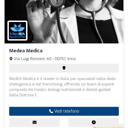
Medea Medica
Via Luigi Ronzoni, 40 - 00151, Irma
MedEA Medica è il leader in Italia per specialisti nella dieta
chetogenica e nel franchising, offrendo un team di esperti
composto da medici, biologi nutrizionisti e dietisti guidati
dalla Dott.ssa F...
Vedi telefono
4.9
(200 recensioni)