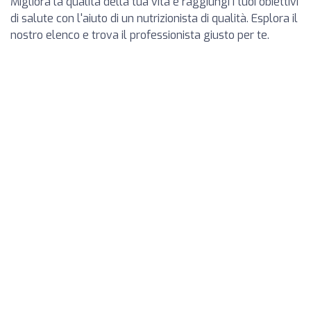
Migliora la qualità della tua vita e raggiungi i tuoi obiettivi
di salute con l'aiuto di un nutrizionista di qualità. Esplora il
nostro elenco e trova il professionista giusto per te.