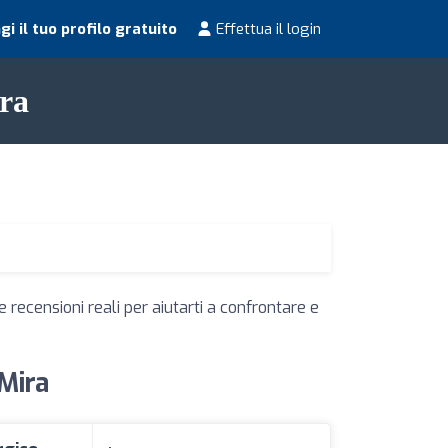
i il tuo profilo gratuito
Effettua il login
ira
 recensioni reali per aiutarti a confrontare e
 Mira