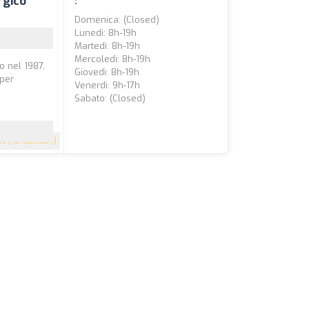
rgico
:
Domenica: (closed)
Lunedì: 8h-19h
Martedì: 8h-19h
Mercoledì: 8h-19h
o nel 1987,
Giovedì: 8h-19h
 per
Venerdì: 9h-17h
Sabato: (closed)
.4
(48 recensioni)