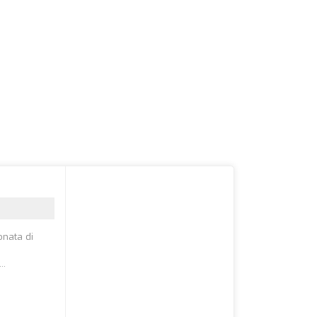
onata di
..