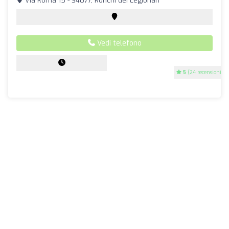
Via Roma 15 - 34077, Ronchi dei Legionari
Vedi telefono
5
(24 recensioni)