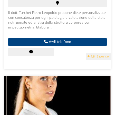
Il dott. Turchet Pietro Leopoldo propone diete personalizzate
con consulenza per ogni patologia e valutazione dello stato
nutrizionale ed analisi della struttura corporea con
impediziometria. Elabora ...
Vedi telefono
4.6
(5 recensioni)