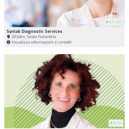
3.7
(135)
Synlab Diagnostic Services
20,6km, Sesto Fiorentino
Visualizza informazioni e contatti
5
(37)