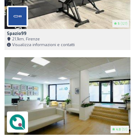
5
(127)
Spazio99
21,1km, Firenze
Visualizza informazioni e contatti
4.8
(51)