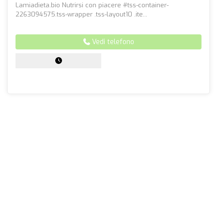
Lamiadieta.bio Nutrirsi con piacere #tss-container-
2263094575.tss-wrapper .tss-layout10 .ite...
Vedi telefono