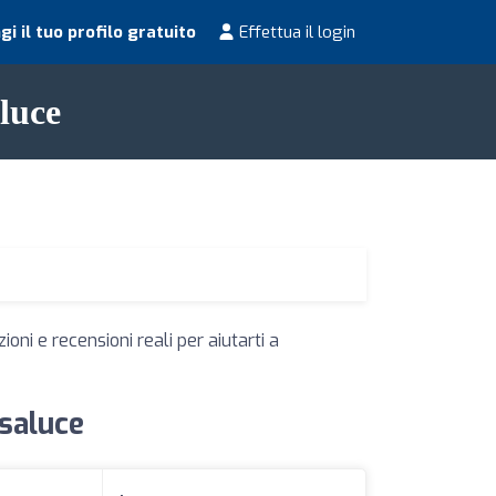
i il tuo profilo gratuito
Effettua il login
aluce
oni e recensioni reali per aiutarti a
asaluce