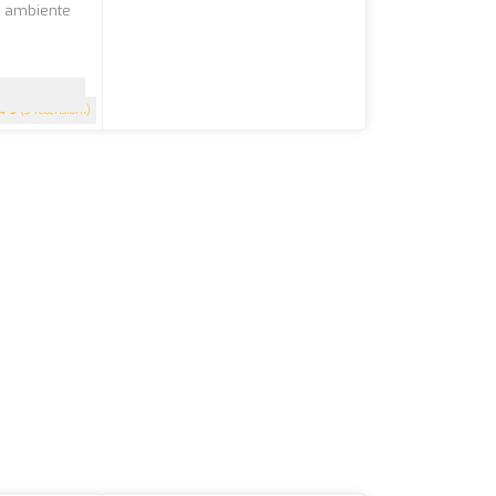
un ambiente
5
(3 recensioni)