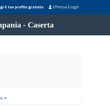
i il tuo profilo gratuito
Effettua il login
ampania - Caserta
ttà