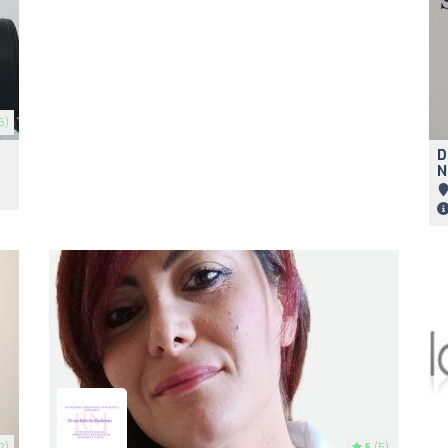
5)
D
N
2)
5
(5)