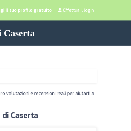
i il tuo profilo gratuito
Effettua il login
i Caserta
o valutazioni e recensioni reali per aiutarti a
o di Caserta