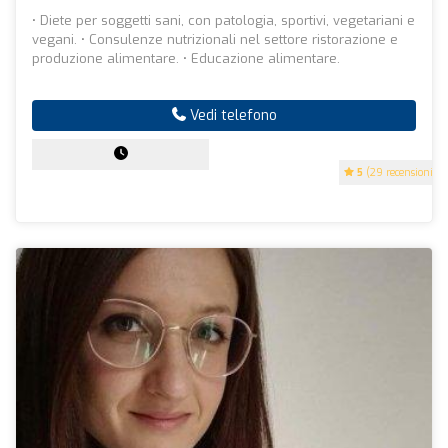
• Diete per soggetti sani, con patologia, sportivi, vegetariani e
vegani. • Consulenze nutrizionali nel settore ristorazione e
produzione alimentare. • Educazione alimentare.
Vedi telefono
5
(29 recensioni)