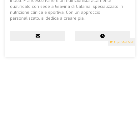
Il Dott. Francesco Pane è un nutrizionista altamente
qualificato con sede a Gravina di Catania, specializzato in
nutrizione clinica e sportiva. Con un approccio
personalizzato, si dedica a creare pia...
5
(2 recensioni)