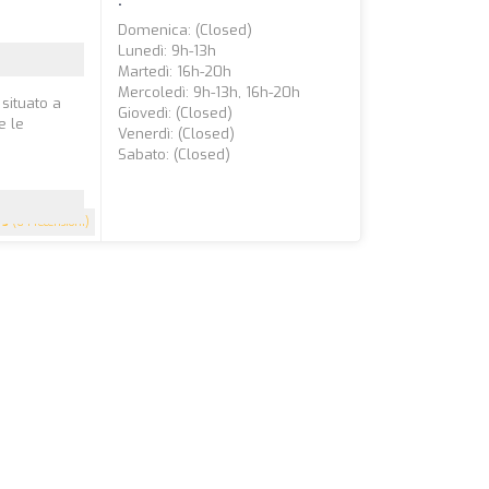
a
:
Domenica: (closed)
Lunedì: 9h-13h
Martedì: 16h-20h
Mercoledì: 9h-13h, 16h-20h
 situato a
Giovedì: (closed)
e le
Venerdì: (closed)
Sabato: (closed)
5
(64 recensioni)