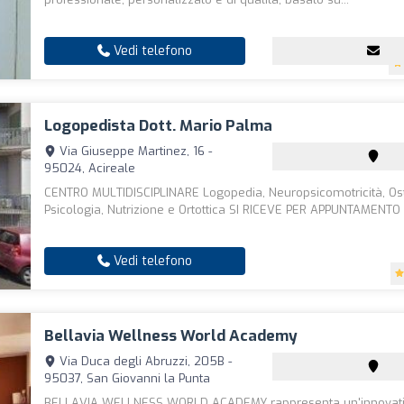
Vedi telefono
Logopedista Dott. Mario Palma
Via Giuseppe Martinez, 16 -
95024, Acireale
CENTRO MULTIDISCIPLINARE Logopedia, Neuropsicomotricità, Os
Psicologia, Nutrizione e Ortottica SI RICEVE PER APPUNTAMENTO
Vedi telefono
Bellavia Wellness World Academy
Via Duca degli Abruzzi, 205B -
95037, San Giovanni la Punta
BELLAVIA WELLNESS WORLD ACADEMY rappresenta un'innovat