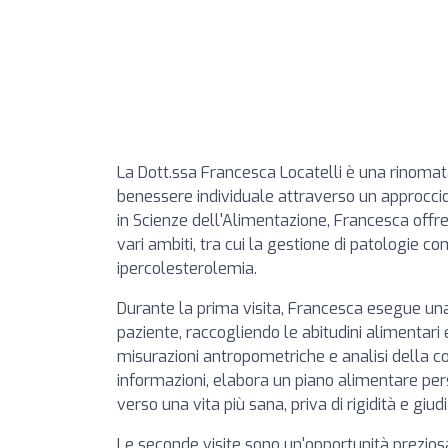
La Dott.ssa Francesca Locatelli è una rinomat
benessere individuale attraverso un approcci
in Scienze dell'Alimentazione, Francesca off
vari ambiti, tra cui la gestione di patologie co
ipercolesterolemia.
Durante la prima visita, Francesca esegue una
paziente, raccogliendo le abitudini alimentari e
misurazioni antropometriche e analisi della c
informazioni, elabora un piano alimentare per
verso una vita più sana, priva di rigidità e giudi
Le seconde visite sono un'opportunità preziosa