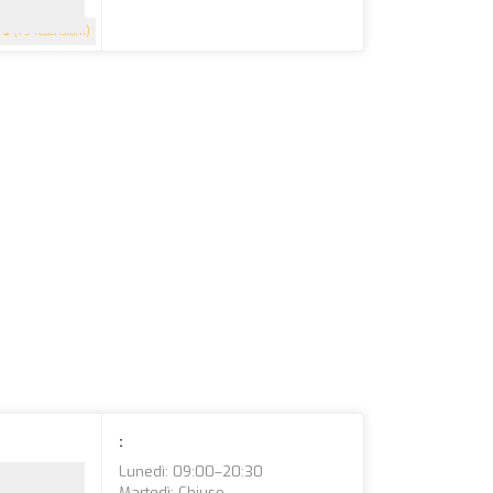
5
(79 recensioni)
:
Lunedì: 09:00–20:30
Martedì: Chiuso