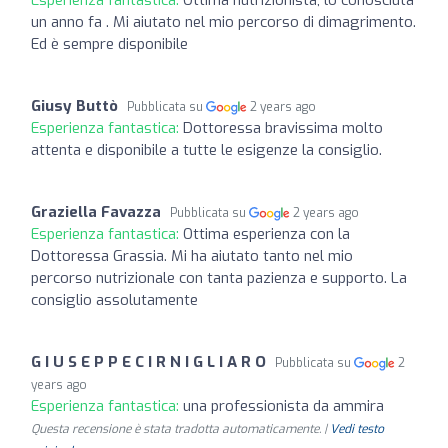
un anno fa . Mi aiutato nel mio percorso di dimagrimento.
Ed è sempre disponibile
Giusy Buttò
Pubblicata su
2 years ago
Esperienza fantastica:
Dottoressa bravissima molto
attenta e disponibile a tutte le esigenze la consiglio.
Graziella Favazza
Pubblicata su
2 years ago
Esperienza fantastica:
Ottima esperienza con la
Dottoressa Grassia. Mi ha aiutato tanto nel mio
percorso nutrizionale con tanta pazienza e supporto. La
consiglio assolutamente
G I U S E P P E C I R N I G L I A R O
Pubblicata su
2
years ago
Esperienza fantastica:
una professionista da ammira
Questa recensione è stata tradotta automaticamente. |
Vedi testo