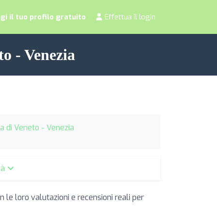
i il tuo profilo gratuito
Effettua il login
to - Venezia
cia di Veneto - Venezia
ttà
 le loro valutazioni e recensioni reali per