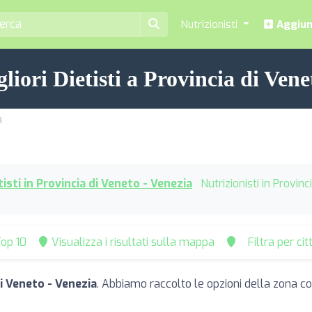
Nutrizionisti
Aggiung
gliori Dietisti a Provincia di Vene
a
tisti in Provincia di Veneto - Venezia
Nutrizionisti in Provin
op 10
Visualizza i risultati sulla mappa
Filtra per ci
di Veneto - Venezia
. Abbiamo raccolto le opzioni della zona con