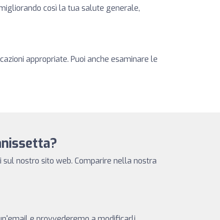
 migliorando così la tua salute generale,
ficazioni appropriate. Puoi anche esaminare le
tanissetta?
i sul nostro sito web. Comparire nella nostra
i un'email e provvederemo a modificarli.