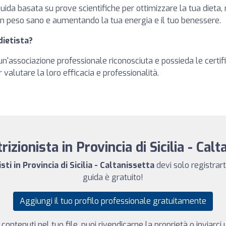
guida basata su prove scientifiche per ottimizzare la tua dieta,
n peso sano e aumentando la tua energia e il tuo benessere.
dietista?
o un'associazione professionale riconosciuta e possieda le certi
r valutare la loro efficacia e professionalità.
rizionista in Provincia di Sicilia - Cal
sti in Provincia di Sicilia - Caltanissetta
devi solo registrart
guida è gratuito!
Aggiungi il tuo profilo professionale gratuitamente
 contenuti nel tuo file, puoi rivendicarne la proprietà o inviarc