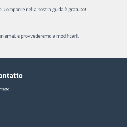
eb. Comparire nella nostra guida è gratuito!
i un'email e provvederemo a modificarli.
ontatto
ntatto