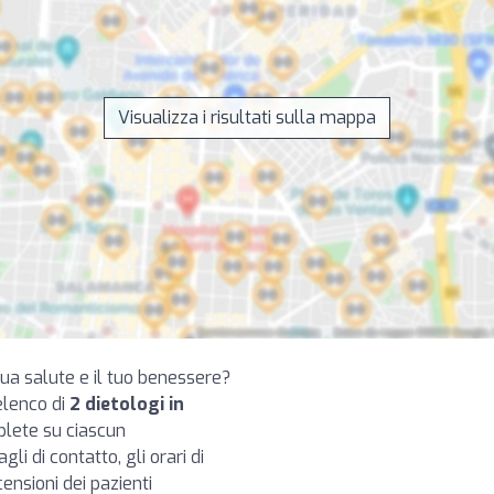
Visualizza i risultati sulla mappa
 tua salute e il tuo benessere?
elenco di
2 dietologi in
plete su ciascun
gli di contatto, gli orari di
censioni dei pazienti