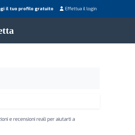
i il tuo profilo gratuito
Effettua il login
etta
oni e recensioni reali per aiutarti a