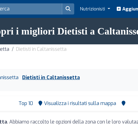
Nutrizionisti
Aggiung
pri i migliori Dietisti a Caltaniss
setta
Dietisti in Caltanissetta
anissetta
Dietisti in Caltanissetta
Top 10
Visualizza i risultati sulla mappa
etta
. Abbiamo raccolto le opzioni della zona con le loro valutazi