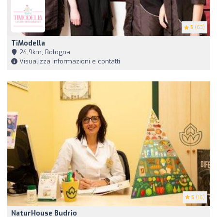
5
(63)
TiModella
24,9km, Bologna
Visualizza informazioni e contatti
5
(16)
NaturHouse Budrio