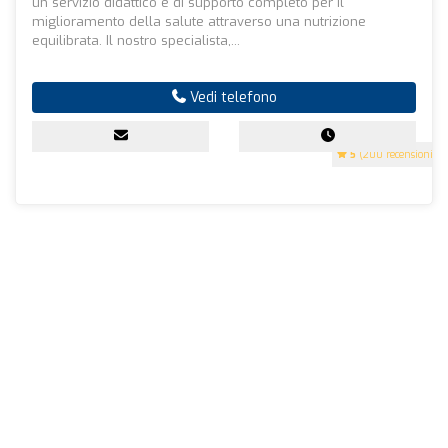
un servizio didattico e di supporto completo per il
miglioramento della salute attraverso una nutrizione
equilibrata. Il nostro specialista,...
Vedi telefono
5
(200 recensioni)