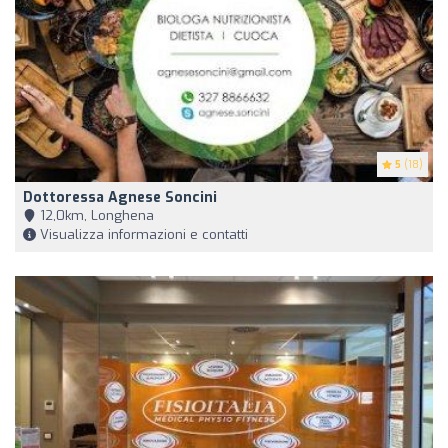
5
(18)
Dottoressa Agnese Soncini
12,0km, Longhena
Visualizza informazioni e contatti