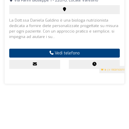
Via Parini Giuseppe 1 - 22070, Locate Varesino
La Dott.ssa Daniela Galdino è una biologa nutrizionista
dedicata a fornire diete personalizzate progettate su misura
per ogni paziente. Con un approccio pratico e semplice, si
impegna ad aiutare i su...
Vedi telefono
5
(9 recensioni)