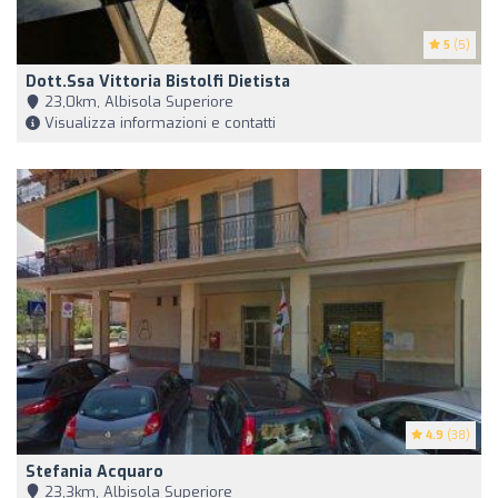
5
(5)
Dott.ssa Vittoria Bistolfi Dietista
23,0km, Albisola Superiore
Visualizza informazioni e contatti
4.9
(38)
Stefania Acquaro
23,3km, Albisola Superiore