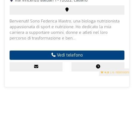
Via Vincenzo Baldari 1 - 72022, Latiano
Benvenuti! Sono Federica Mastro, una biologa nutrizionista
appassionata di sport e nutrizione. Ho dedicato la mia
carriera a supportare uomini, donne e atleti nel loro
percorso di trasformazione e ben...
Vedi telefono
4.8
(16 recensioni)