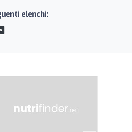
uenti elenchi:
mo