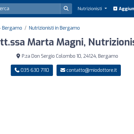
Nutrizionisti
Aggiung
a - Bergamo
Nutrizionisti in Bergamo
tt.ssa Marta Magni, Nutrizioni
P.za Don Sergio Colombo 10, 24124, Bergamo
035 630 7110
contatto@miodottore.it